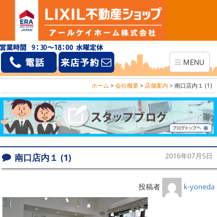
Toggle
MENU
navigation
ホーム
>
会社概要
>
店舗案内
>
南口店内１ (1)
南口店内１ (1)
2016年07月5日
投稿者
k-yoneda