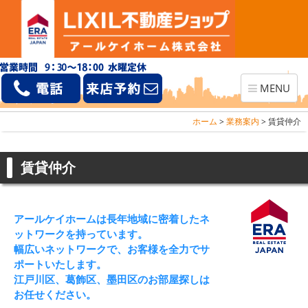
Toggle
MENU
navigation
ホーム
>
業務案内
>
賃貸仲介
賃貸仲介
アールケイホームは長年地域に密着したネ
ットワークを持っています。
幅広いネットワークで、お客様を全力でサ
ポートいたします。
江戸川区、葛飾区、墨田区のお部屋探しは
お任せください。