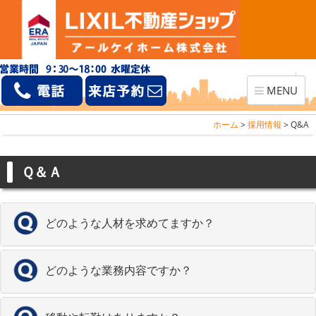
Toggle
MENU
navigation
ホーム
>
採用情報
>
Q&A
Ｑ＆Ａ
どのような人材を求めてますか？
どのような業務内容ですか？