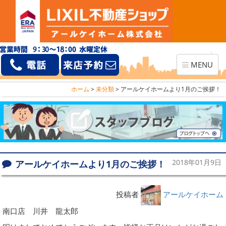
Toggle
MENU
navigation
ホーム
>
未分類
>
アールケイホームより1月のご挨拶！
アールケイホームより1月のご挨拶！
2018年01月9日
投稿者
アールケイホーム
南口店 川井 龍太郎