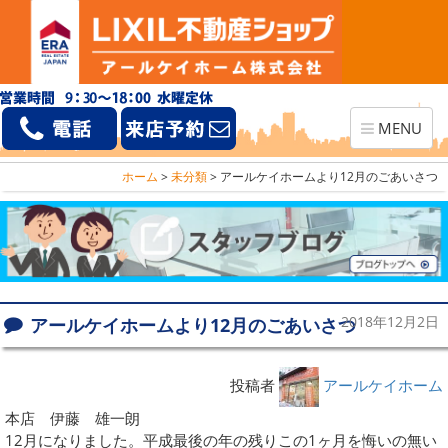
Toggle
MENU
navigation
ホーム
>
未分類
>
アールケイホームより12月のごあいさつ
アールケイホームより12月のごあいさつ
2018年12月2日
投稿者
アールケイホーム
本店 伊藤 雄一朗
12月になりました。平成最後の年の残りこの1ヶ月を悔いの無い