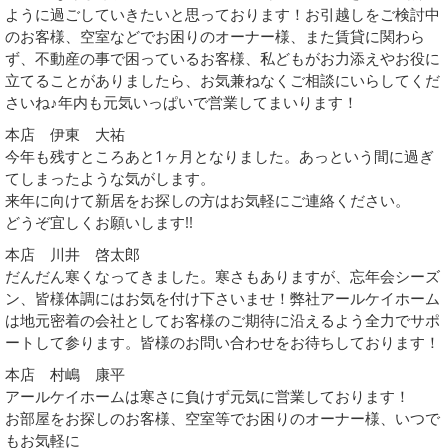
ように過ごしていきたいと思っております！お引越しをご検討中
のお客様、空室などでお困りのオーナー様、また賃貸に関わら
ず、不動産の事で困っているお客様、私どもがお力添えやお役に
立てることがありましたら、お気兼ねなくご相談にいらしてくだ
さいね♪年内も元気いっぱいで営業してまいります！
本店 伊東 大祐
今年も残すところあと1ヶ月となりました。あっという間に過ぎ
てしまったような気がします。
来年に向けて新居をお探しの方はお気軽にご連絡ください。
どうぞ宜しくお願いします!!
本店 川井 啓太郎
だんだん寒くなってきました。寒さもありますが、忘年会シーズ
ン、皆様体調にはお気を付け下さいませ！弊社アールケイホーム
は地元密着の会社としてお客様のご期待に沿えるよう全力でサポ
ートして参ります。皆様のお問い合わせをお待ちしております！
本店 村嶋 康平
アールケイホームは寒さに負けず元気に営業しております！
お部屋をお探しのお客様、空室等でお困りのオーナー様、いつで
もお気軽に