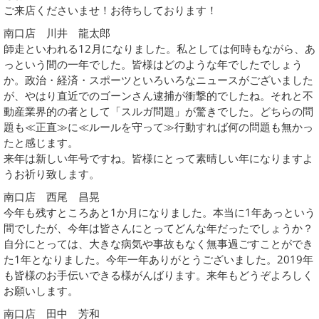
ご来店くださいませ！お待ちしております！
南口店 川井 龍太郎
師走といわれる12月になりました。私としては何時もながら、あ
っという間の一年でした。皆様はどのような年でしたでしょう
か。政治・経済・スポーツといろいろなニュースがございました
が、やはり直近でのゴーンさん逮捕が衝撃的でしたね。それと不
動産業界的の者として「スルガ問題」が驚きでした。どちらの問
題も≪正直≫に≪ルールを守って≫行動すれば何の問題も無かっ
たと感じます。
来年は新しい年号ですね。皆様にとって素晴しい年になりますよ
うお祈り致します。
南口店 西尾 昌晃
今年も残すところあと1か月になりました。本当に1年あっという
間でしたが、今年は皆さんにとってどんな年だったでしょうか？
自分にとっては、大きな病気や事故もなく無事過ごすことができ
た1年となりました。今年一年ありがとうございました。2019年
も皆様のお手伝いできる様がんばります。来年もどうぞよろしく
お願いします。
南口店 田中 芳和