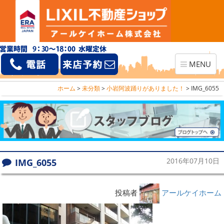
Toggle
MENU
navigation
ホーム
>
未分類
>
小岩阿波踊りがありました！
>
IMG_6055
IMG_6055
2016年07月10日
投稿者
アールケイホーム