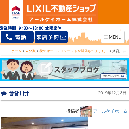
Toggle
MENU
navigation
ホーム
>
未分類
>
秋のセールスコンテストが開催されました！
>
賃貸川井
賃貸川井
2019年12月8日
投稿者
アールケイホーム