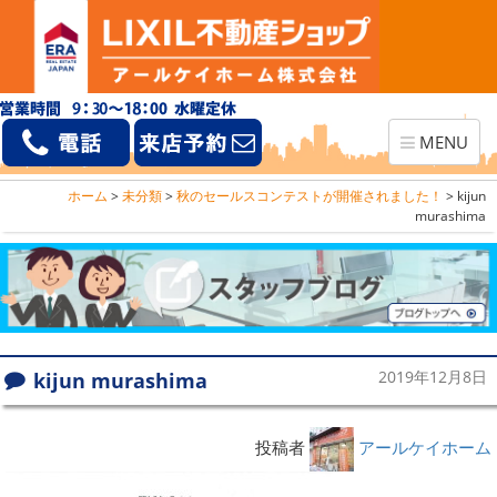
Toggle
MENU
navigation
ホーム
>
未分類
>
秋のセールスコンテストが開催されました！
>
kijun
murashima
kijun murashima
2019年12月8日
投稿者
アールケイホーム