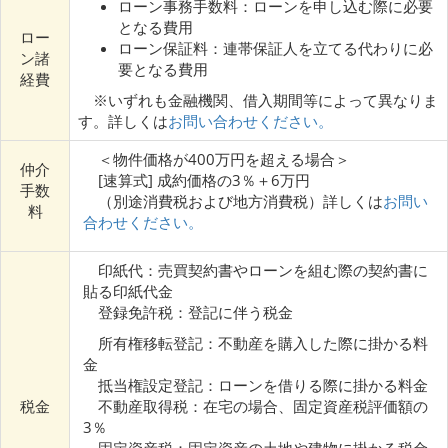
ローン事務手数料：ローンを申し込む際に必要
となる費用
ロー
ローン保証料：連帯保証人を立てる代わりに必
ン諸
要となる費用
経費
※いずれも金融機関、借入期間等によって異なりま
す。詳しくは
お問い合わせください。
＜物件価格が400万円を超える場合＞
仲介
[速算式] 成約価格の3％＋6万円
手数
（別途消費税および地方消費税）詳しくは
お問い
料
合わせください。
印紙代：売買契約書やローンを組む際の契約書に
貼る印紙代金
登録免許税：登記に伴う税金
所有権移転登記：不動産を購入した際に掛かる料
金
抵当権設定登記：ローンを借りる際に掛かる料金
税金
不動産取得税：在宅の場合、固定資産税評価額の
3％