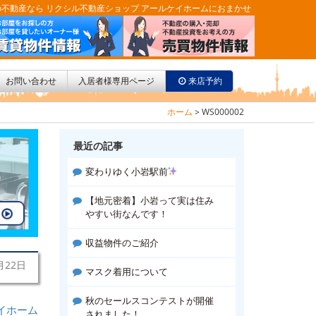
不動産なら リクシル不動産ショップ アールケイホームにおまかせ
お問い合わせ
入居者様専用ページ
来店予約
ホーム
>
WS000002
最近の記事
変わりゆく小岩駅前
【地元密着】小岩って実は住み
やすい街なんです！
収益物件のご紹介
月22日
マスク着用について
秋のセールスコンテストが開催
イホーム
されました！