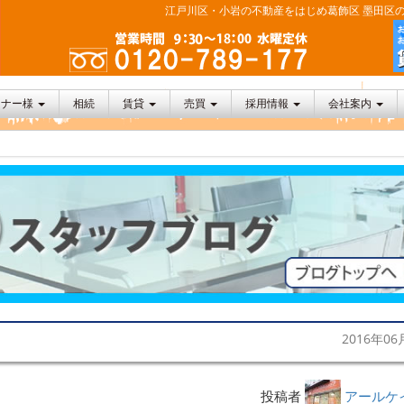
江戸川区・小岩の不動産をはじめ葛飾区 墨田区の
ーナー様
相続
賃貸
売買
採用情報
会社案内
2016年06
投稿者
アールケ