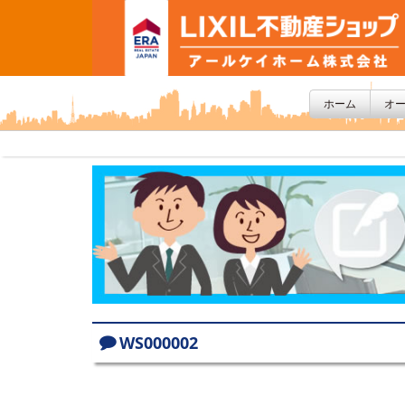
ホーム
オ
WS000002