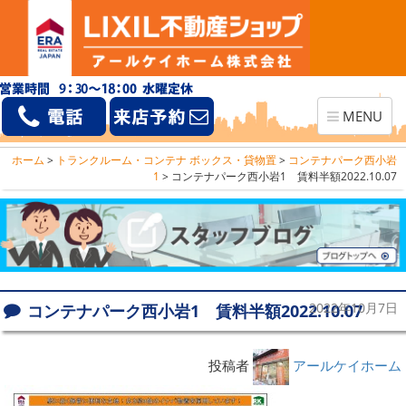
Toggle
MENU
navigation
ホーム
>
トランクルーム・コンテナ ボックス・貸物置
>
コンテナパーク西小岩
1
>
コンテナパーク西小岩1 賃料半額2022.10.07
コンテナパーク西小岩1 賃料半額2022.10.07
2022年10月7日
投稿者
アールケイホーム