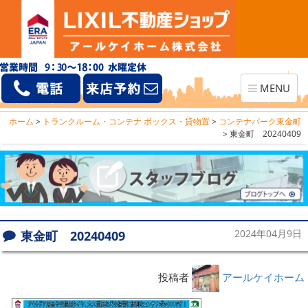
Toggle
MENU
navigation
ホーム
>
トランクルーム・コンテナ ボックス・貸物置
>
コンテナパーク東金町
>
東金町 20240409
東金町 20240409
2024年04月9日
投稿者
アールケイホーム