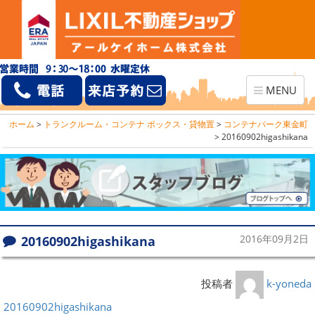
Toggle
MENU
navigation
ホーム
>
トランクルーム・コンテナ ボックス・貸物置
>
コンテナパーク東金町
>
20160902higashikana
20160902higashikana
2016年09月2日
投稿者
k-yoneda
20160902higashikana