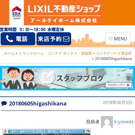
Toggle
MENU
navigation
ホーム
>
トランクルーム・コンテナ ボックス・貸物置
>
コンテナパーク東金町
>
20180605higashikana
20180605higashikana
2018年06月5日
投稿者
k-yoneda