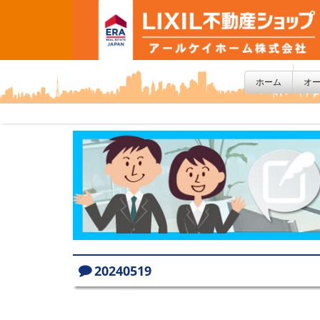
ホーム
オ
20240519