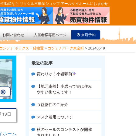
不動産なら リクシル不動産ショップ アールケイホームにおまかせ
お問い合わせ
入居者様専用ページ
来店予約
コンテナ ボックス・貸物置
>
コンテナパーク東金町
>
20240519
最近の記事
変わりゆく小岩駅前
【地元密着】小岩って実は住み
やすい街なんです！
収益物件のご紹介
月19日
マスク着用について
秋のセールスコンテストが開催
イホーム
されました！