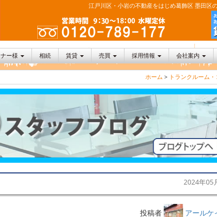
江戸川区・小岩の不動産をはじめ葛飾区 墨田区の
ーナー様
相続
賃貸
売買
採用情報
会社案内
ホーム
>
トランクルーム・
2024年05
投稿者
アールケ