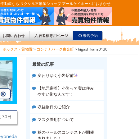
不動産なら リクシル不動産ショップ アールケイホームにおまかせ
お問い合わせ
入居者様専用ページ
来店予約
ナ ボックス・貸物置
>
コンテナパーク東金町
>
higashikana0130
最近の記事
変わりゆく小岩駅前
【地元密着】小岩って実は住み
やすい街なんです！
収益物件のご紹介
月30日
マスク着用について
秋のセールスコンテストが開催
-yoneda
されました！