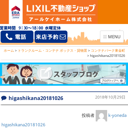
Toggle
MENU
navigation
ホーム
>
トランクルーム・コンテナ ボックス・貸物置
>
コンテナパーク東金町
>
higashikana20181026
higashikana20181026
2018年10月29日
投稿者
k-yoneda
higashikana20181026