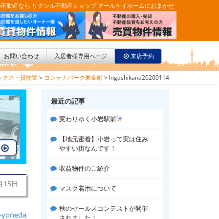
不動産なら リクシル不動産ショップ アールケイホームにおまかせ
お問い合わせ
入居者様専用ページ
来店予約
ックス・貸物置
>
コンテナパーク東金町
>
higashikana20200114
最近の記事
変わりゆく小岩駅前
【地元密着】小岩って実は住み
やすい街なんです！
収益物件のご紹介
月15日
マスク着用について
秋のセールスコンテストが開催
-yoneda
されました！