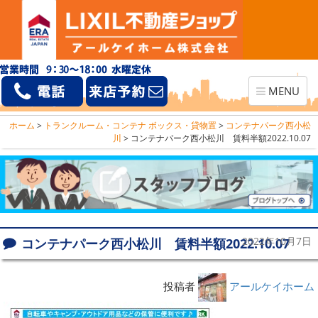
Toggle
MENU
navigation
ホーム
>
トランクルーム・コンテナ ボックス・貸物置
>
コンテナパーク西小松
川
>
コンテナパーク西小松川 賃料半額2022.10.07
コンテナパーク西小松川 賃料半額2022.10.07
2022年10月7日
投稿者
アールケイホーム