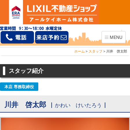
Toggle
MENU
navigation
ホーム
>
スタッフ
>
川井 啓太郎
スタッフ紹介
本店 専務取締役
川井 啓太郎
かわい けいたろう