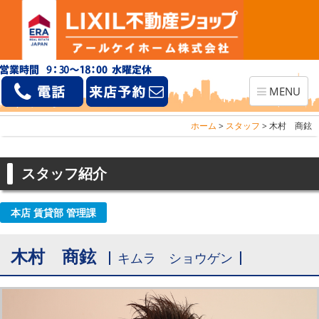
Toggle
MENU
navigation
ホーム
>
スタッフ
>
木村 商鉉
スタッフ紹介
本店 賃貸部 管理課
木村 商鉉
キムラ ショウゲン