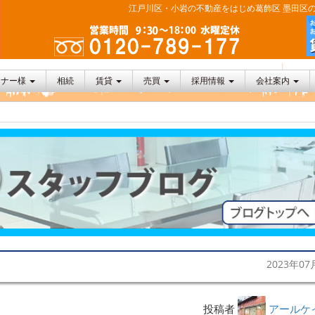
江戸川区・小岩の不動産をはじめ葛飾区 墨田区の
ーナー様
相続
賃貸
売買
採用情報
会社案内
2023年07
投稿者
アールケ