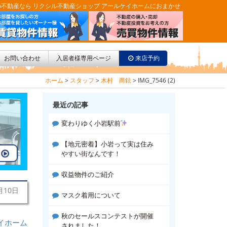
不動産なら リクシル不動産ショップ アールケイホームにおまかせ
お問い合わせ
入居者様専用ページ
来店予約
ホーム
>
スタッフ
>
木村 商鉉
>
IMG_7546 (2)
最近の記事
変わりゆく小岩駅前
【地元密着】小岩って実は住み
やすい街なんです！
収益物件のご紹介
月10日
マスク着用について
秋のセールスコンテストが開催
イホーム
されました！