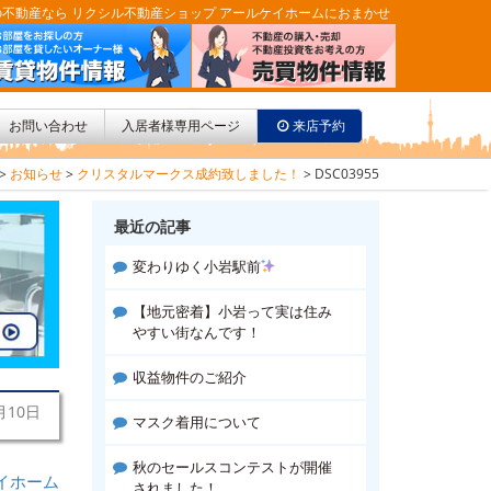
不動産なら リクシル不動産ショップ アールケイホームにおまかせ
お問い合わせ
入居者様専用ページ
来店予約
>
お知らせ
>
クリスタルマークス成約致しました！
>
DSC03955
最近の記事
変わりゆく小岩駅前
【地元密着】小岩って実は住み
やすい街なんです！
収益物件のご紹介
月10日
マスク着用について
秋のセールスコンテストが開催
イホーム
されました！