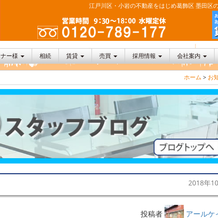
江戸川区・小岩の不動産をはじめ葛飾区 墨田区の
ーナー様
相続
賃貸
売買
採用情報
会社案内
ホーム
>
お
2018年1
投稿者
アールケ