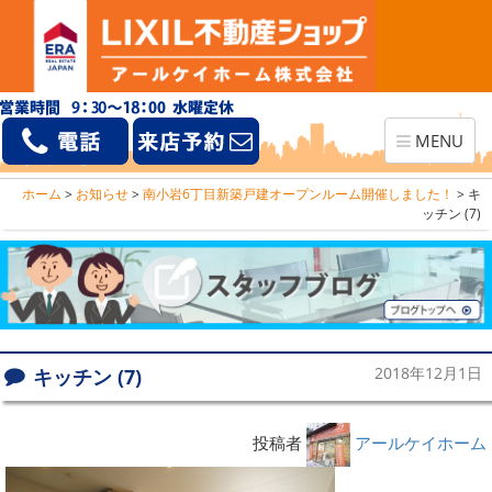
Toggle
MENU
navigation
ホーム
>
お知らせ
>
南小岩6丁目新築戸建オープンルーム開催しました！
>
キ
ッチン (7)
キッチン (7)
2018年12月1日
投稿者
アールケイホーム