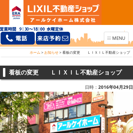
Toggle
MENU
navigation
ホーム
>
お知らせ
>
看板の変更 ＬＩＸＩＬ不動産ショップ
看板の変更 ＬＩＸＩＬ不動産ショップ
日時：
2016年04月29日