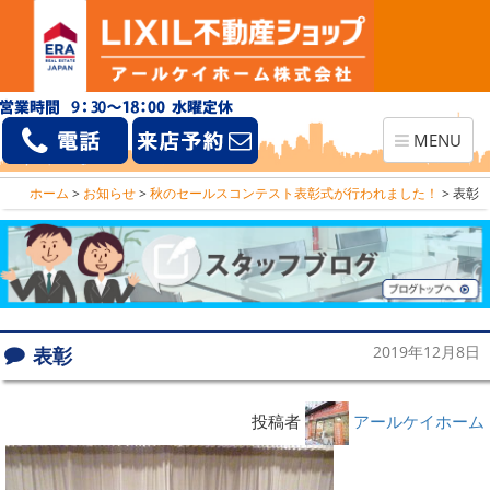
Toggle
MENU
navigation
ホーム
>
お知らせ
>
秋のセールスコンテスト表彰式が行われました！
>
表彰
表彰
2019年12月8日
投稿者
アールケイホーム