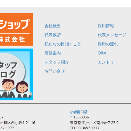
会社概要
採用情報
代表挨拶
代表メッセージ
私たちの目指すこと
採用の流れ
店舗案内
Q&A
スタッフ紹介
エントリー
お問い合せ
小岩南口店
57
〒133-0056
戸川区西
小岩
1-21-16
東京都江戸川区南
小岩
7-23-9
657-1777
TEL:03-3657-1777