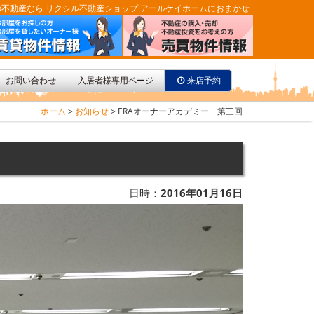
不動産なら リクシル不動産ショップ アールケイホームにおまかせ
お問い合わせ
入居者様専用ページ
来店予約
ホーム
>
お知らせ
>
ERAオーナーアカデミー 第三回
日時：
2016年01月16日