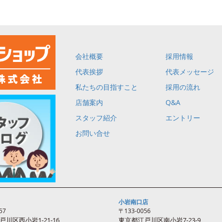
会社概要
採用情報
代表挨拶
代表メッセージ
私たちの目指すこと
採用の流れ
店舗案内
Q&A
スタッフ紹介
エントリー
お問い合せ
小岩南口店
57
〒133-0056
戸川区西
小岩
1-21-16
東京都江戸川区南
小岩
7-23-9