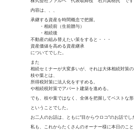
株式会社ファルベ 代表取締役 石川真樹氏 です
内容は、、、
承継する資産を時間概念で把握。
・相続前（生前贈与）
・相続後
不動産の組み替えたい策をすると・・・
資産価値を高める資産継承
についてでした。
また
相続セミナーが大変多いが、それは大体相続対策の
枝や葉とは、
所得税対策に法人化をすすめる。
や相続税対策でアパート建築を進める。
でも、枝や葉ではなく、全体を把握してベストな形
ということでした。
お二人のお話は、ともに”目からウロコ”のお話でし
私も、これからたくさんのオーナー様に本日のこと