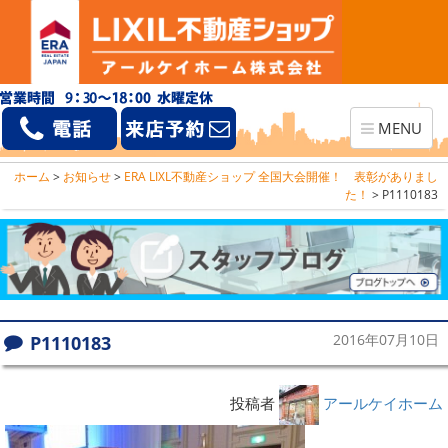
Toggle
MENU
navigation
ホーム
>
お知らせ
>
ERA LIXL不動産ショップ 全国大会開催！ 表彰がありまし
た！
>
P1110183
P1110183
2016年07月10日
投稿者
アールケイホーム