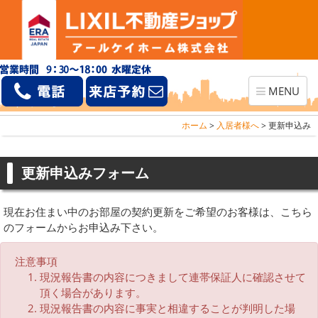
Toggle
MENU
navigation
ホーム
>
入居者様へ
>
更新申込み
更新申込みフォーム
現在お住まい中のお部屋の契約更新をご希望のお客様は、こちら
のフォームからお申込み下さい。
注意事項
現況報告書の内容につきまして連帯保証人に確認させて
頂く場合があります。
現況報告書の内容に事実と相違することが判明した場